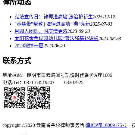
律所动态
宪法宣传日：律师进高墙 法治护新生‌
2025-12-12
“黄丝带”帮教 | 法律进高墙 “典”亮新
2025-07-01
月圆人团圆，国庆情更浓
2023-09-28
太阳花金色俊园幼儿园“普法强基补短板
2023-08-28
2023粽情一夏
2023-06-21
联系方式
地址/Add：昆明市白云路38号凯悦时代香舍A座1606
电话/Tel：0871-63519207 63307925
copyright ©2020 云南省金杉律师事务所
滇ICP备16009175号
技