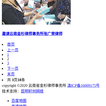
邀请云南金杉律师事务所张广荣律师
首页
上一页
1
2
3
下一页
末页
共
3
页
18
条
copyright ©2020 云南省金杉律师事务所
滇ICP备16009175号
技术支持：
昆明轩创网络
百度地图